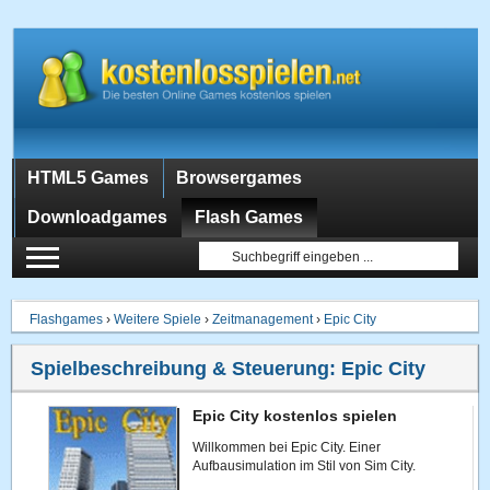
HTML5 Games
Browsergames
Downloadgames
Flash Games
Flashgames
›
Weitere Spiele
›
Zeitmanagement
›
Epic City
Spielbeschreibung & Steuerung:
Epic City
Epic City kostenlos spielen
Willkommen bei Epic City. Einer
Aufbausimulation im Stil von Sim City.