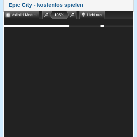
Epic City
- kostenlos spielen
Vollbild-Modus
105
%
Licht aus
Bookmarken
Zufallsspiel