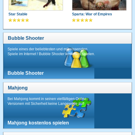
Star Stable
Sparta: War of Empires
Bubble Shooter
Spiele eines der beliebtesten und mitreissensten
Spiele im Internet ! Bubble Shooter kostenlos spielen.
Bubble Shooter
Mahjong
Bei Mahjong kommt in seinen vielfältigen Online-
Versionen mit Sicherheit keine Langeweile auf!
Mahjong kostenlos spielen