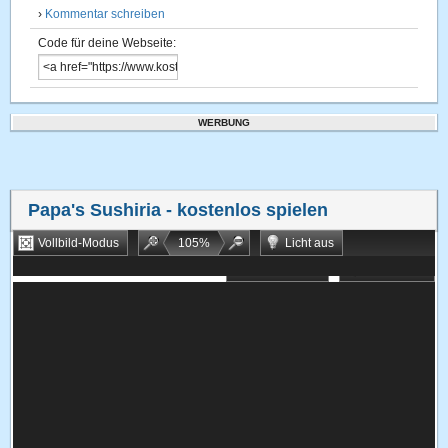
›
Kommentar schreiben
Code für deine Webseite:
WERBUNG
Papa's Sushiria
- kostenlos spielen
Vollbild-Modus
105
%
Licht aus
Bookmarken
Zufallsspiel