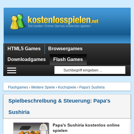
HTML5 Games
Browsergames
Downloadgames
Flash Games
Flashgames
›
Weitere Spiele
›
Kochspiele
›
Papa's Sushiria
Spielbeschreibung & Steuerung:
Papa's
Sushiria
Papa's Sushiria kostenlos online
spielen