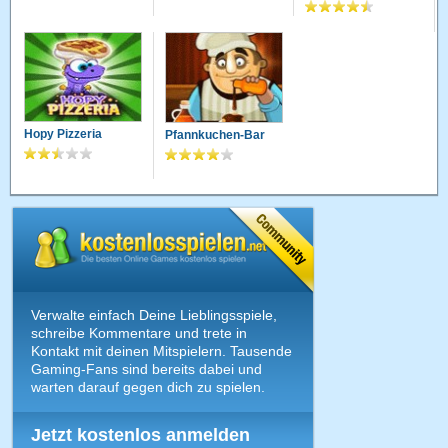
Hopy Pizzeria
Pfannkuchen-Bar
Verwalte einfach Deine Lieblingsspiele,
schreibe Kommentare und trete in
Kontakt mit deinen Mitspielern. Tausende
Gaming-Fans sind bereits dabei und
warten darauf gegen dich zu spielen.
Jetzt kostenlos anmelden