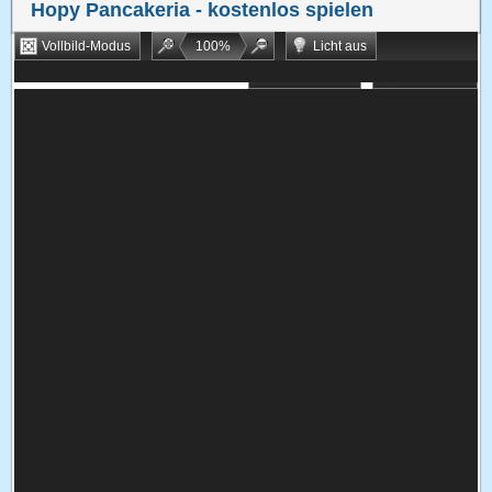
Hopy Pancakeria
- kostenlos spielen
Vollbild-Modus
100
%
Licht aus
Bookmarken
Zufallsspiel