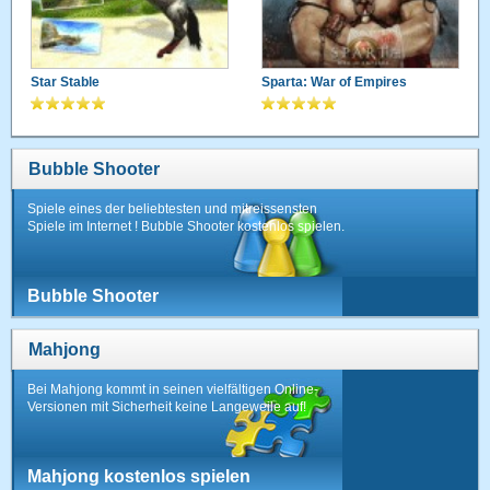
Star Stable
Sparta: War of Empires
Bubble Shooter
Spiele eines der beliebtesten und mitreissensten
Spiele im Internet ! Bubble Shooter kostenlos spielen.
Bubble Shooter
Mahjong
Bei Mahjong kommt in seinen vielfältigen Online-
Versionen mit Sicherheit keine Langeweile auf!
Mahjong kostenlos spielen