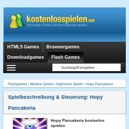
HTML5 Games
Browsergames
Downloadgames
Flash Games
Flashgames
›
Weitere Spiele
›
Highscore Spiele
›
Hopy Pancakeria
Spielbeschreibung & Steuerung:
Hopy
Pancakeria
Hopy Pancakeria kostenlos
spielen