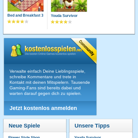
Bed and Breakfast 3
Youda Survivor
Verwalte einfach Deine Lieblingsspiele,
schreibe Kommentare und trete in
Kontakt mit deinen Mitspielern. Tausende
Gaming-Fans sind bereits dabei und
warten darauf gegen dich zu spielen.
Jetzt kostenlos anmelden
Neue Spiele
Unsere Tipps
Flower Style Shop
Youda Survivor