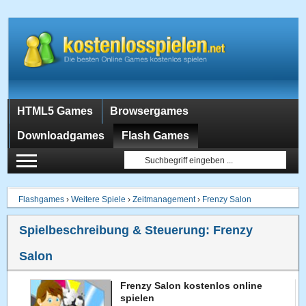
HTML5 Games
Browsergames
Downloadgames
Flash Games
Flashgames
›
Weitere Spiele
›
Zeitmanagement
›
Frenzy Salon
Spielbeschreibung & Steuerung:
Frenzy
Salon
Frenzy Salon kostenlos online
spielen