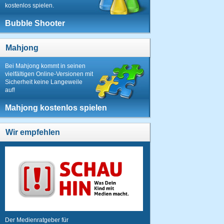
kostenlos spielen.
Bubble Shooter
Mahjong
Bei Mahjong kommt in seinen
vielfältigen Online-Versionen mit
Sicherheit keine Langeweile
auf!
Mahjong kostenlos spielen
Wir empfehlen
Der Medienratgeber für