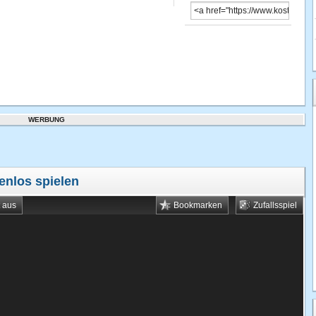
WERBUNG
enlos spielen
t aus
Bookmarken
Zufallsspiel