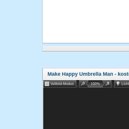
Make Happy Umbrella Man
- kost
Vollbild-Modus
100
%
Lich