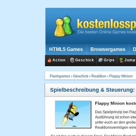
HTML5 Games
Browsergames
D
Action
Geschick
Grips
Jump
Flashgames
›
Geschick
›
Reaktion
›
Flappy Minion
Spielbeschreibung & Steuerung
Flappy Minion kost
Das Spielprinzip bei Flap
Ausführung ist schon etwa
unter euch an den große
Reaktionsvermögen eine