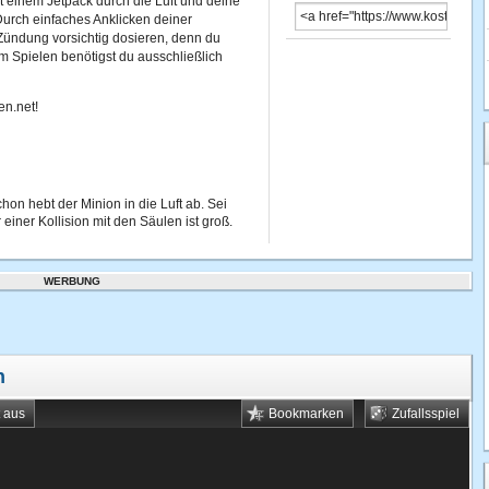
it einem Jetpack durch die Luft und deine
 Durch einfaches Anklicken deiner
 Zündung vorsichtig dosieren, denn du
m Spielen benötigst du ausschließlich
en.net!
hon hebt der Minion in die Luft ab. Sei
einer Kollision mit den Säulen ist groß.
WERBUNG
n
t aus
Bookmarken
Zufallsspiel