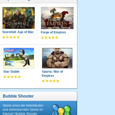
Stormfall: Age of War
Forge of Empires
Star Stable
Sparta: War of
Empires
Bubble Shooter
Spiele eines der beliebtesten
und mitreissensten Spiele im
Internet ! Bubble Shooter