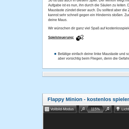
So ist das auch in diesem Spiel. Der Minion fliegt m
Aufgabe ist es nun, ihn durch die Säulen zu leiten.
Maustaste zündet dieser auch. Du solltest aber die
kannst sehr schnell gegen ein Hindernis stoßen. Zu
deine Maus.
Wir wünschen dir ganz viel Spaß auf kostenlosspiel
Spielsteuerung:
Betätige einfach deine linke Maustaste und sc
aber vorsichtig beim Fliegen, denn die Gefahr 
Flappy Minion
- kostenlos spiele
Vollbild-Modus
115
%
Lich