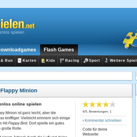
ownloadgames
Flash Games
 & Run
Karten
Kids
Racing
Sport
Weitere Spie
:
Flappy Minion
enlos online spielen
4
/
5
, Bewertungen:
1
py Minion ist ganz leicht, aber die
s kniffliger. Vielleicht erinnern sich einige
›
Kommentar schreiben
n Hit
Flappy Bird.
Dort spielte ein gutes
 große Rolle.
Code für deine
Webseite: