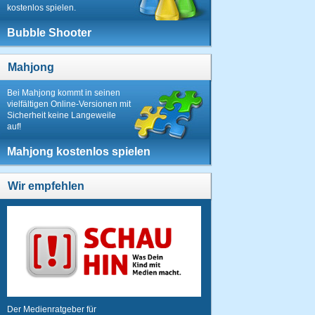
kostenlos spielen.
Bubble Shooter
Mahjong
Bei Mahjong kommt in seinen
vielfältigen Online-Versionen mit
Sicherheit keine Langeweile
auf!
Mahjong kostenlos spielen
Wir empfehlen
Der Medienratgeber für