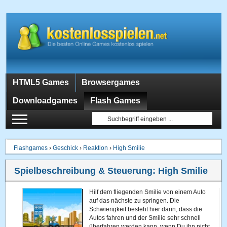
HTML5 Games
Browsergames
Downloadgames
Flash Games
Flashgames
›
Geschick
›
Reaktion
›
High Smilie
Spielbeschreibung & Steuerung:
High Smilie
Hilf dem fliegenden Smilie von einem Auto
auf das nächste zu springen. Die
Schwierigkeit besteht hier darin, dass die
Autos fahren und der Smilie sehr schnell
überfahren werden kann, wenn Du ihn nicht