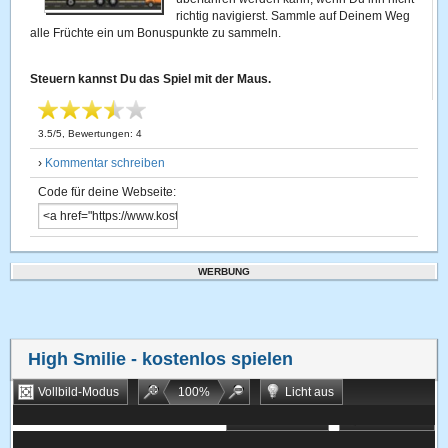
richtig navigierst. Sammle auf Deinem Weg
alle Früchte ein um Bonuspunkte zu sammeln.
Steuern kannst Du das Spiel mit der Maus.
3.5
/
5
, Bewertungen:
4
›
Kommentar schreiben
Code für deine Webseite:
WERBUNG
High Smilie
- kostenlos spielen
Vollbild-Modus
100
%
Licht aus
Bookmarken
Zufallsspiel