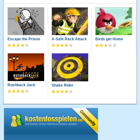
Escape the Prison
A-Safe Rack Attack
Birds get Home
Rushback Jack
Shake Rider