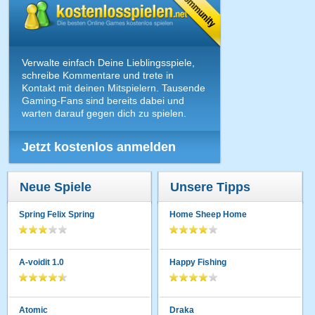
Verwalte einfach Deine Lieblingsspiele,
schreibe Kommentare und trete in
Kontakt mit deinen Mitspielern. Tausende
Gaming-Fans sind bereits dabei und
warten darauf gegen dich zu spielen.
Jetzt kostenlos anmelden
Neue Spiele
Unsere Tipps
Spring Felix Spring
Home Sheep Home
A-voidit 1.0
Happy Fishing
Atomic
Draka