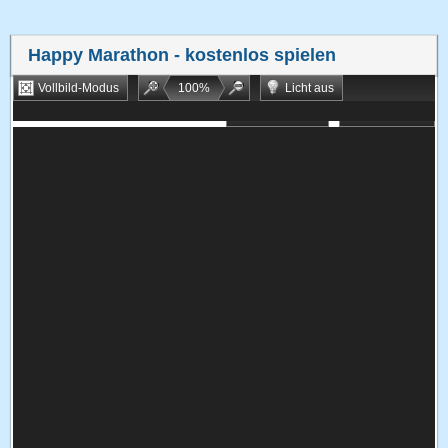
Happy Marathon
- kostenlos spielen
Vollbild-Modus
100
%
Licht aus
Bookmarken
Zufallsspiel