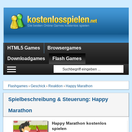
HTML5 Games
Browsergames
Downloadgames
Flash Games
Flashgames
›
Geschick
›
Reaktion
›
Happy Marathon
Spielbeschreibung & Steuerung:
Happy
Marathon
Happy Marathon kostenlos
spielen