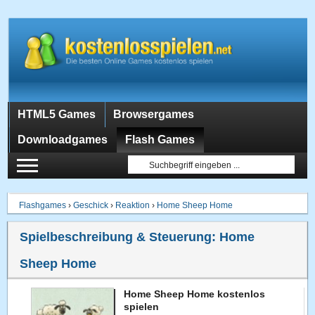
HTML5 Games
Browsergames
Downloadgames
Flash Games
Flashgames
›
Geschick
›
Reaktion
›
Home Sheep Home
Spielbeschreibung & Steuerung:
Home
Sheep Home
Home Sheep Home kostenlos
spielen