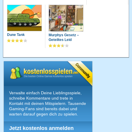
Dune Tank
Murphys Gesetz –
Geteiltes Leid
Verwalte einfach Deine Lieblingsspiele,
schreibe Kommentare und trete in
Kontakt mit deinen Mitspielern. Tausende
Gaming-Fans sind bereits dabei und
warten darauf gegen dich zu spielen.
Jetzt kostenlos anmelden