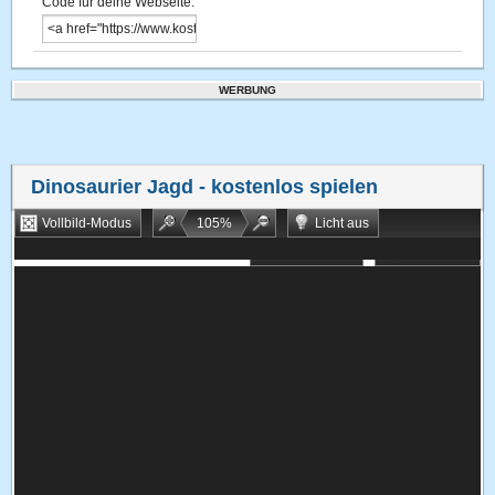
Code für deine Webseite:
WERBUNG
Dinosaurier Jagd
- kostenlos spielen
Vollbild-Modus
105
%
Licht aus
Bookmarken
Zufallsspiel