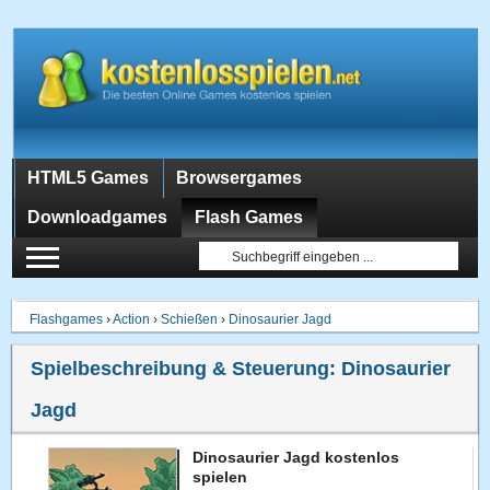
HTML5 Games
Browsergames
Downloadgames
Flash Games
Flashgames
›
Action
›
Schießen
›
Dinosaurier Jagd
Spielbeschreibung & Steuerung:
Dinosaurier
Jagd
Dinosaurier Jagd kostenlos
spielen