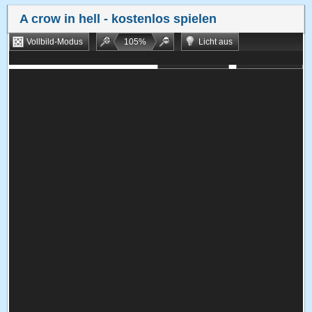
A crow in hell
- kostenlos spielen
Vollbild-Modus
105
%
Licht aus
Bookmarken
Zufallsspiel