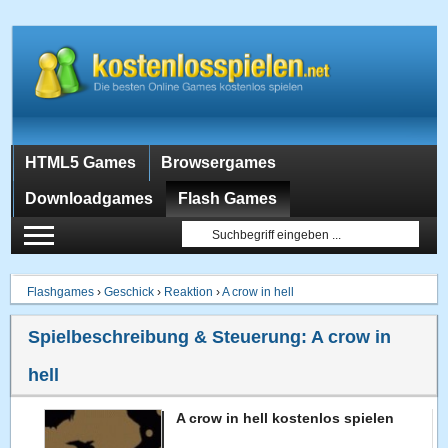
HTML5 Games
Browsergames
Downloadgames
Flash Games
Flashgames
›
Geschick
›
Reaktion
›
A crow in hell
Spielbeschreibung & Steuerung:
A crow in
hell
A crow in hell kostenlos spielen