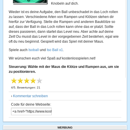
Knobeln auf dich.
Wieder ist es deine Aufgabe, den Ball unbeschadet in das Loch rollen
zu lassen. Verschiedene Arten von Rampen und Klötzen stehen dir
hierfür zur Verfügung. Stelle die Rampen und anderen Bauklötze so
auf, dass der Ball in das Loch rollen kann ohne das er platzt. Sollte
dieses passieren, dann startet das Level neu. Aber achte auf deine
Zeit! Du musst das Level in der vorgegebenen Zeit bestehen, egal wie
oft du neu beginnst. Gespielt wird das Spiel mit deiner Maus.
Spiele auch
Isoball
und
Iso Ball x1
.
Wir wünschen euch viel Spaß auf kostenlosspielen.net!
Steuerung:
Wähle mit der Maus die Klötze und Rampen aus, um sie
zu positionieren.
4
/
5
, Bewertungen:
21
›
Kommentar schreiben
Code für deine Webseite:
WERBUNG