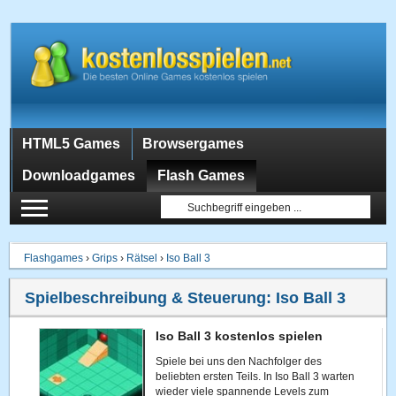
HTML5 Games
Browsergames
Downloadgames
Flash Games
Flashgames
›
Grips
›
Rätsel
›
Iso Ball 3
Spielbeschreibung & Steuerung:
Iso Ball 3
Iso Ball 3 kostenlos spielen
Spiele bei uns den Nachfolger des
beliebten ersten Teils. In Iso Ball 3 warten
wieder viele spannende Levels zum