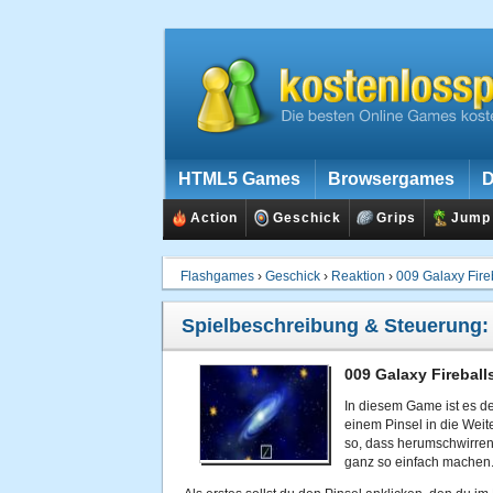
HTML5 Games
Browsergames
D
Action
Geschick
Grips
Jump
Flashgames
›
Geschick
›
Reaktion
›
009 Galaxy Fire
Spielbeschreibung & Steuerung
009 Galaxy Fireball
In diesem Game ist es d
einem Pinsel in die Weite
so, dass herumschwirren
ganz so einfach machen