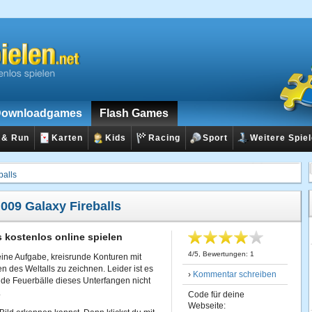
ownloadgames
Flash Games
 & Run
Karten
Kids
Racing
Sport
Weitere Spie
balls
:
009 Galaxy Fireballs
s kostenlos online spielen
4
/
5
, Bewertungen:
1
eine Aufgabe, kreisrunde Konturen mit
n des Weltalls zu zeichnen. Leider ist es
›
Kommentar schreiben
de Feuerbälle dieses Unterfangen nicht
.
Code für deine
Webseite: