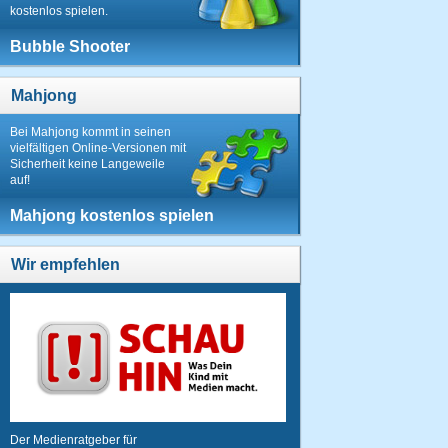
kostenlos spielen.
Bubble Shooter
Mahjong
Bei Mahjong kommt in seinen
vielfältigen Online-Versionen mit
Sicherheit keine Langeweile
auf!
Mahjong kostenlos spielen
Wir empfehlen
Der Medienratgeber für