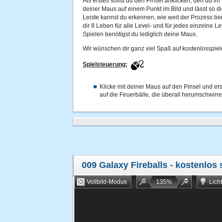
Als erstes sollst du den Pinsel anklicken, den du im
deiner Maus auf einem Punkt im Bild und lässt so 
Leiste kannst du erkennen, wie weit der Prozess bere
dir 8 Leben für alle Level- und für jedes einzelne 
Spielen benötigst du lediglich deine Maus.
Wir wünschen dir ganz viel Spaß auf kostenlosspiel
Spielsteuerung:
Klicke mit deiner Maus auf den Pinsel und erst
auf die Feuerbälle, die überall herumschwirr
009 Galaxy Fireballs
- kostenlos 
Vollbild-Modus
135
%
Lich