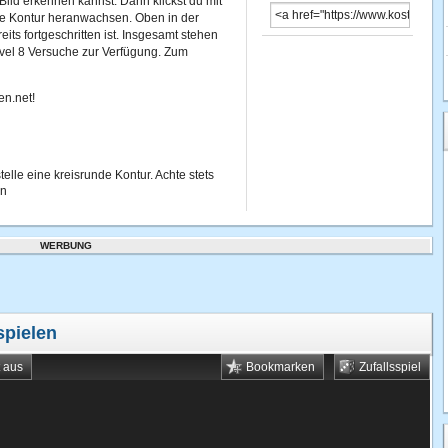
 Bild erkennen kannst. Dann klickst du mit
die Kontur heranwachsen. Oben in der
its fortgeschritten ist. Insgesamt stehen
Level 8 Versuche zur Verfügung. Zum
en.net!
elle eine kreisrunde Kontur. Achte stets
en
WERBUNG
spielen
t aus
Bookmarken
Zufallsspiel