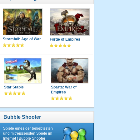
Stormfall: Age of War
Forge of Empires
Star Stable
Sparta: War of
Empires
Bubble Shooter
Spiele eines der beliebtesten
und mitreissensten Spiele im
Internet ! Bubble Shooter