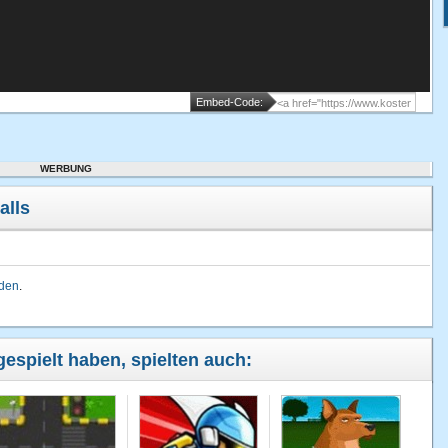
Embed-Code:
WERBUNG
alls
lden
.
 gespielt haben, spielten auch: