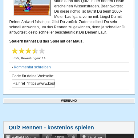
starte dann das Quiz. In der oberen Leiste
erscheinen Wissensfragen. Beantwortest
Du diese richtig, so läufst Du beim 2000-
Meter-Lauf ganz vorne mit. Liegst Du mit
Deiner Antwort falsch, so fällst Du zurück. Zudem solltest Du sehr
schnell antworten, um das Rennen zu gewinnen, denn ja schneller Du
antwortest, desto schneller beschleunigst Du Deinen Lauf.
Steuern kannst Du das Spiel mit der Maus.
3.5
/
5
, Bewertungen:
14
›
Kommentar schreiben
Code für deine Webseite:
WERBUNG
Quiz Rennen
- kostenlos spielen
Vollbild-Modus
100
%
Licht aus