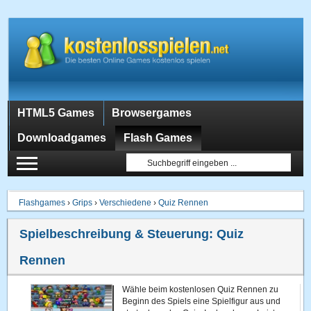
HTML5 Games
Browsergames
Downloadgames
Flash Games
Flashgames
›
Grips
›
Verschiedene
›
Quiz Rennen
Spielbeschreibung & Steuerung:
Quiz
Rennen
Wähle beim kostenlosen Quiz Rennen zu
Beginn des Spiels eine Spielfigur aus und