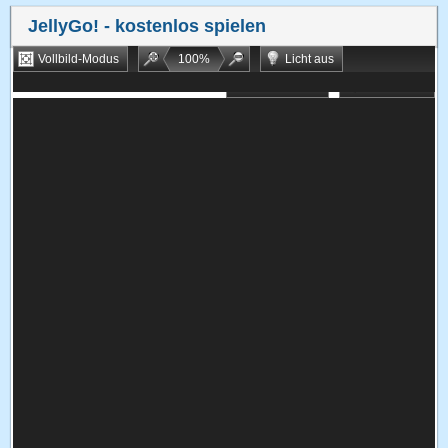
JellyGo!
- kostenlos spielen
Vollbild-Modus
100
%
Licht aus
Bookmarken
Zufallsspiel