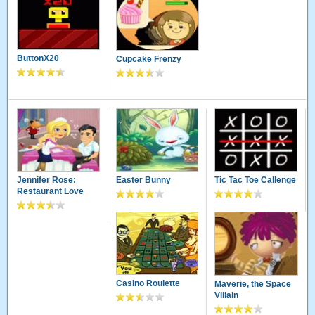
ButtonX20
Cupcake Frenzy
Jennifer Rose:
Easter Bunny
Tic Tac Toe Callenge
Restaurant Love
Casino Roulette
Maverie, the Space
Villain