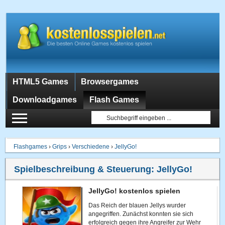
HTML5 Games
Browsergames
Downloadgames
Flash Games
Flashgames
›
Grips
›
Verschiedene
›
JellyGo!
Spielbeschreibung & Steuerung:
JellyGo!
JellyGo! kostenlos spielen
Das Reich der blauen Jellys wurder
angegriffen. Zunächst konnten sie sich
erfolgreich gegen ihre Angreifer zur Wehr