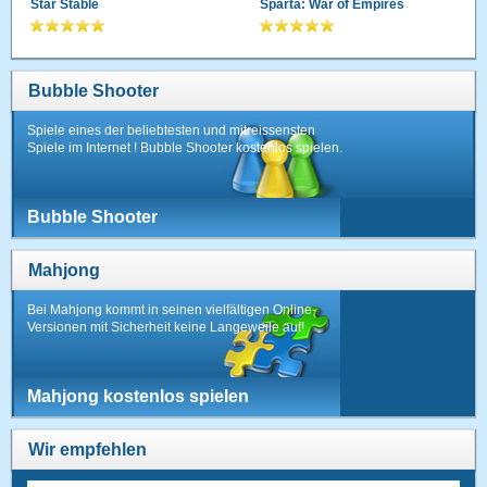
Star Stable
Sparta: War of Empires
Bubble Shooter
Spiele eines der beliebtesten und mitreissensten
Spiele im Internet ! Bubble Shooter kostenlos spielen.
Bubble Shooter
Mahjong
Bei Mahjong kommt in seinen vielfältigen Online-
Versionen mit Sicherheit keine Langeweile auf!
Mahjong kostenlos spielen
Wir empfehlen