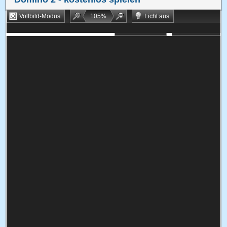
Vollbild-Modus
105
%
Licht aus
Bookmarken
Zufallsspiel