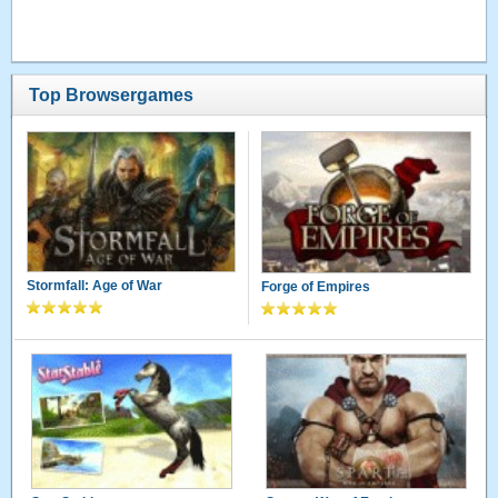
Top Browsergames
Stormfall: Age of War
Forge of Empires