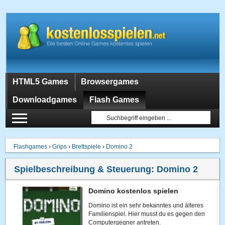
HTML5 Games
Browsergames
Downloadgames
Flash Games
Flashgames
›
Grips
›
Brettspiele
›
Domino 2
Spielbeschreibung & Steuerung:
Domino 2
Domino kostenlos spielen
Domino ist ein sehr bekanntes und älteres
Familienspiel. Hier musst du es gegen den
Computergegner antreten.