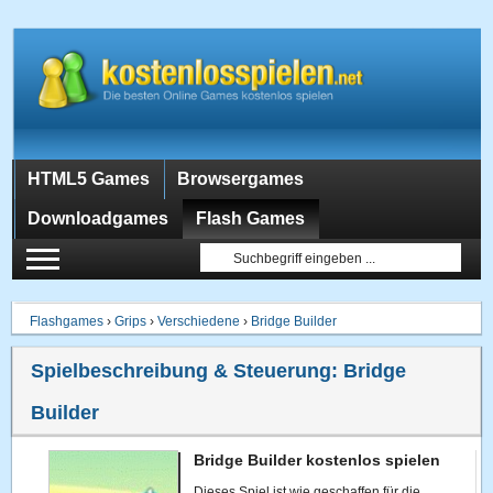
HTML5 Games
Browsergames
Downloadgames
Flash Games
Flashgames
›
Grips
›
Verschiedene
›
Bridge Builder
Spielbeschreibung & Steuerung:
Bridge
Builder
Bridge Builder kostenlos spielen
Dieses Spiel ist wie geschaffen für die