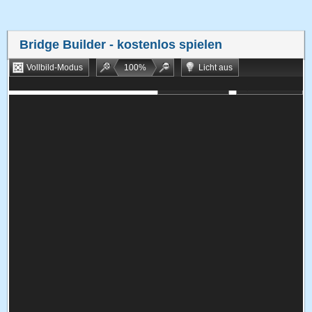
Bridge Builder
- kostenlos spielen
Vollbild-Modus
100
%
Licht aus
Bookmarken
Zufallsspiel