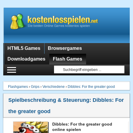
HTML5 Games
Browsergames
Downloadgames
Flash Games
Flashgames
›
Grips
›
Verschiedene
›
Dibbles: For the greater good
Spielbeschreibung & Steuerung:
Dibbles: For
the greater good
Dibbles: For the greater good
online spielen