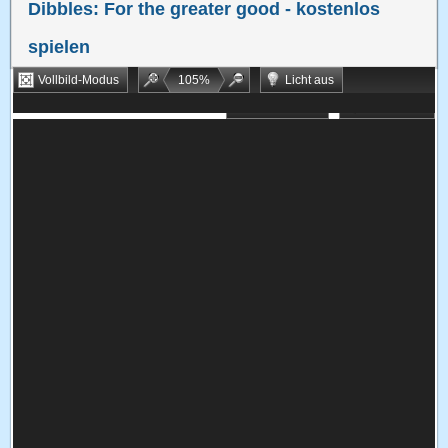
Dibbles: For the greater good
- kostenlos
spielen
Vollbild-Modus
105
%
Licht aus
Bookmarken
Zufallsspiel