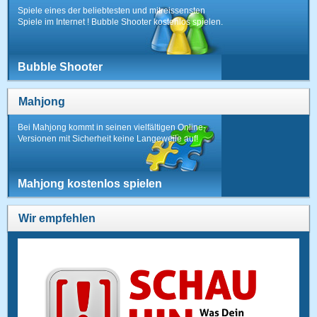
Spiele eines der beliebtesten und mitreissensten
Spiele im Internet ! Bubble Shooter kostenlos spielen.
Bubble Shooter
Mahjong
Bei Mahjong kommt in seinen vielfältigen Online-
Versionen mit Sicherheit keine Langeweile auf!
Mahjong kostenlos spielen
Wir empfehlen