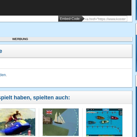
Embed-Code:
WERBUNG
e
lden
.
spielt haben, spielten auch: