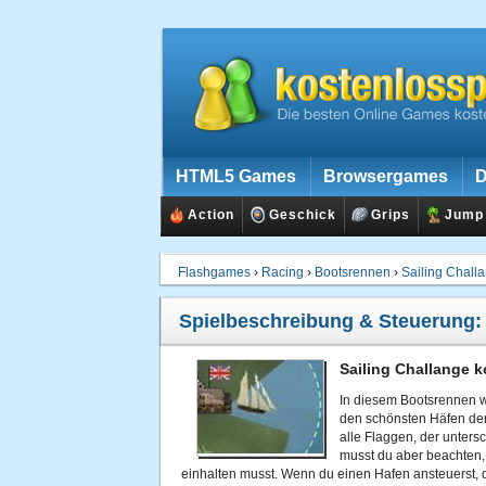
HTML5 Games
Browsergames
D
Action
Geschick
Grips
Jump
Flashgames
›
Racing
›
Bootsrennen
›
Sailing Chall
Spielbeschreibung & Steuerung
Sailing Challange k
In diesem Bootsrennen w
den schönsten Häfen der
alle Flaggen, der unter
musst du aber beachten,
einhalten musst. Wenn du einen Hafen ansteuerst, de