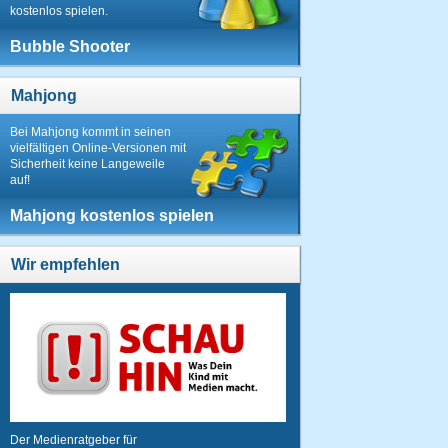
kostenlos spielen.
Bubble Shooter
Mahjong
Bei Mahjong kommt in seinen
vielfältigen Online-Versionen mit
Sicherheit keine Langeweile
auf!
Mahjong kostenlos spielen
Wir empfehlen
Der Medienratgeber für