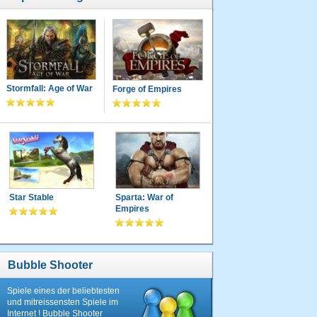
Stormfall: Age of War
Forge of Empires
Star Stable
Sparta: War of
Empires
Bubble Shooter
Spiele eines der beliebtesten
und mitreissensten Spiele im
Internet ! Bubble Shooter