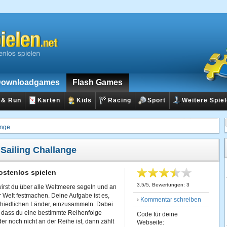
ownloadgames
Flash Games
 & Run
Karten
Kids
Racing
Sport
Weitere Spie
ange
:
Sailing Challange
ostenlos spielen
3.5
/
5
, Bewertungen:
3
irst du über alle Weltmeere segeln und an
 Welt festmachen. Deine Aufgabe ist es,
›
Kommentar schreiben
schiedlichen Länder, einzusammeln. Dabei
 dass du eine bestimmte Reihenfolge
Code für deine
r noch nicht an der Reihe ist, dann zählt
Webseite: