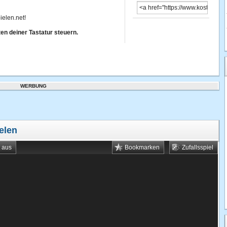
ielen.net!
ten deiner Tastatur steuern.
WERBUNG
elen
t aus
Bookmarken
Zufallsspiel