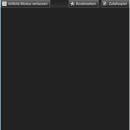
Vollbild-Modus verlassen
Bookmarken
Zufallsspiel
HTML5 Games
Browsergames
Downloadgames
Flash Games
Flashgames
›
Grips
›
Rätsel
›
Bob the Robber
Spielbeschreibung & Steuerung:
Bob the
Robber
Bob the Robber kostenlos
spielen