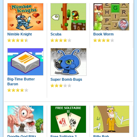
Nimble Knight
Scuba
Book Worm
Big-Time Butter
Super Bomb Bugs
Baron
Doodle God Blitz
Free Solitaire 2
Billy Bob