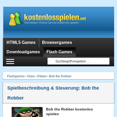
HTML5 Games
Browsergames
Downloadgames
Flash Games
Flashgames
›
Grips
›
Rätsel
›
Bob the Robber
Spielbeschreibung & Steuerung:
Bob the
Robber
Bob the Robber kostenlos
spielen