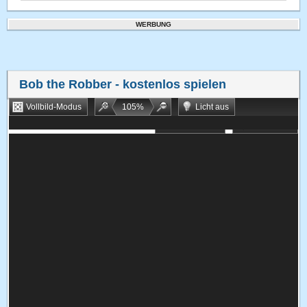
WERBUNG
Bob the Robber
- kostenlos spielen
Vollbild-Modus
105
%
Licht aus
Bookmarken
Zufallsspiel