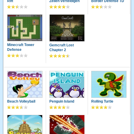
Rift
Zellen verteidigen
Border Defense TD
Minecraft Tower
Gemcraft Lost
Defense
Chapter 2
Beach Volleyball
Penguin Island
Rolling Turtle