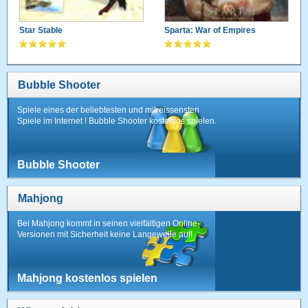
Star Stable
Sparta: War of Empires
Bubble Shooter
Spiele eines der beliebtesten und mitreissensten
Spiele im Internet ! Bubble Shooter kostenlos spielen.
Bubble Shooter
Mahjong
Bei Mahjong kommt in seinen vielfältigen Online-
Versionen mit Sicherheit keine Langeweile auf!
Mahjong kostenlos spielen