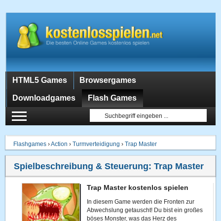
HTML5 Games
Browsergames
Downloadgames
Flash Games
Flashgames
›
Action
›
Turmverteidigung
›
Trap Master
Spielbeschreibung & Steuerung:
Trap Master
Trap Master kostenlos spielen
In diesem Game werden die Fronten zur
Abwechslung getauscht! Du bist ein großes
böses Monster, was das Herz des