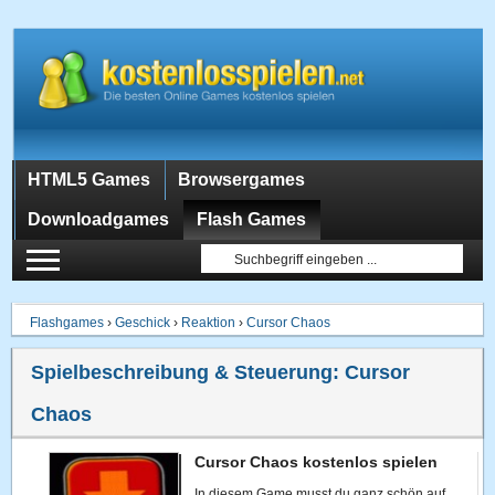
HTML5 Games
Browsergames
Downloadgames
Flash Games
Flashgames
›
Geschick
›
Reaktion
›
Cursor Chaos
Spielbeschreibung & Steuerung:
Cursor
Chaos
Cursor Chaos kostenlos spielen
In diesem Game musst du ganz schön auf