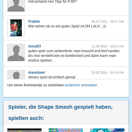
Hat jemand nen Tipp für # 88?
Fraktiv
05.07.2011 · 09:17 Uhr
Mal sehen ob es ein gutes Spiel ist.OH LALA...:))
tasty83
11.08.2010 · 20:24 Uhr
gutes spiel zum zeitvertreib, man braucht erst fünf runden
bis mal versteht wie es funktioniert und dann kann man
endlos spielen...
mausbaer
15.06.2010 · 00:14 Uhr
dieses spiel ist einfach genial
Um einen Kommentar zu schreiben
kostenlos anmelden
.
Spieler, die Shape Smash gespielt haben,
spielten auch: