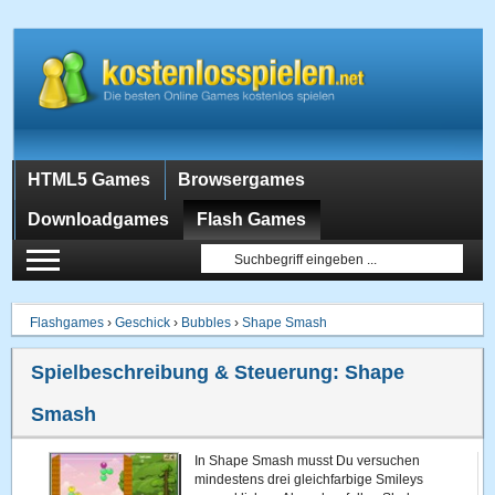
HTML5 Games
Browsergames
Downloadgames
Flash Games
Flashgames
›
Geschick
›
Bubbles
›
Shape Smash
Spielbeschreibung & Steuerung:
Shape
Smash
In Shape Smash musst Du versuchen
mindestens drei gleichfarbige Smileys