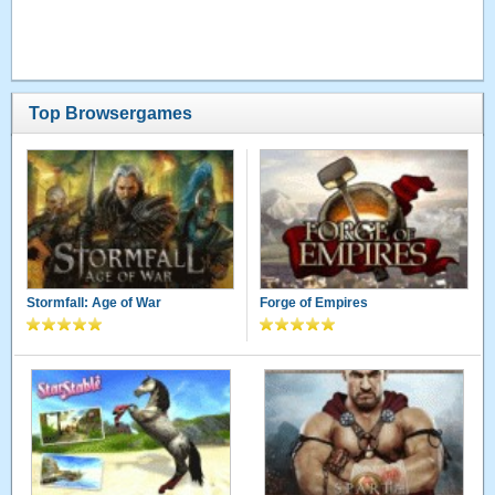
Top Browsergames
Stormfall: Age of War
Forge of Empires