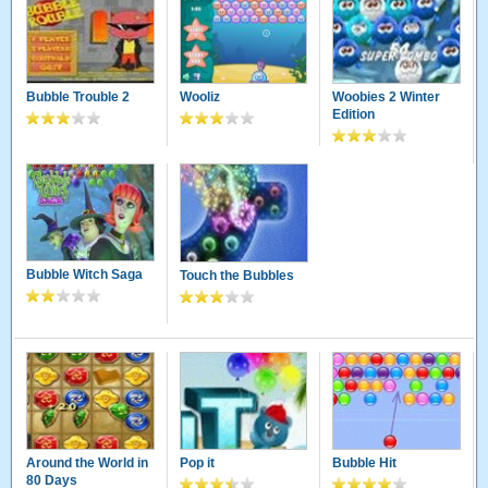
Bubble Trouble 2
Wooliz
Woobies 2 Winter
Edition
Bubble Witch Saga
Touch the Bubbles
Around the World in
Pop it
Bubble Hit
80 Days