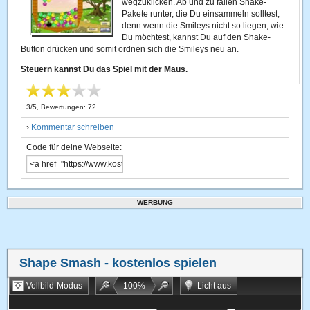
wegzuklicken. Ab und zu fallen Shake-
Pakete runter, die Du einsammeln solltest,
denn wenn die Smileys nicht so liegen, wie
Du möchtest, kannst Du auf den Shake-
Button drücken und somit ordnen sich die Smileys neu an.
Steuern kannst Du das Spiel mit der Maus.
3
/
5
, Bewertungen:
72
›
Kommentar schreiben
Code für deine Webseite:
WERBUNG
Shape Smash
- kostenlos spielen
Vollbild-Modus
100
%
Licht aus
Bookmarken
Zufallsspiel