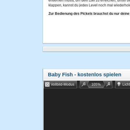
entfernen musst, um dein Ziel zu erreichen, umso be
klappen, kannst du jedes Level noch mal wiederhol
Zur Bedienung des Pickels brauchst du nur deine
Baby Fish
- kostenlos spielen
Vollbild-Modus
105
%
Lich