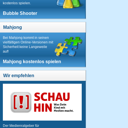
kostenlos spielen.
Bubble Shooter
Mahjong
Bei Mahjong kommt in seinen
vielfältigen Online-Versionen mit
Sicherheit keine Langeweile
auf!
Mahjong kostenlos spielen
Wir empfehlen
Der Medienratgeber für