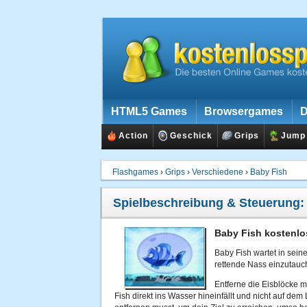
HTML5 Games
Browsergames
D
Action
Geschick
Grips
Jump
Flashgames
›
Grips
›
Verschiedene
›
Baby Fish
Spielbeschreibung & Steuerung
Baby Fish kostenlo
Baby Fish wartet in seine
rettende Nass einzutauc
Entferne die Eisblöcke m
Fish direkt ins Wasser hineinfällt und nicht auf de