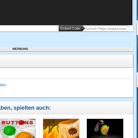
Embed-Code:
WERBUNG
lden
.
aben, spielten auch: