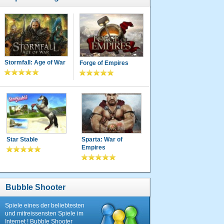
Stormfall: Age of War
Forge of Empires
Star Stable
Sparta: War of
Empires
Bubble Shooter
Spiele eines der beliebtesten
und mitreissensten Spiele im
Internet ! Bubble Shooter