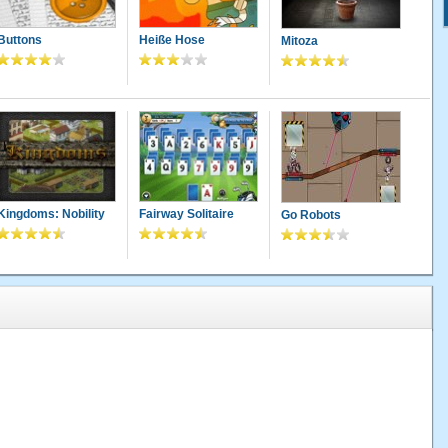
Buttons
Heiße Hose
Mitoza
Kingdoms: Nobility
Fairway Solitaire
Go Robots