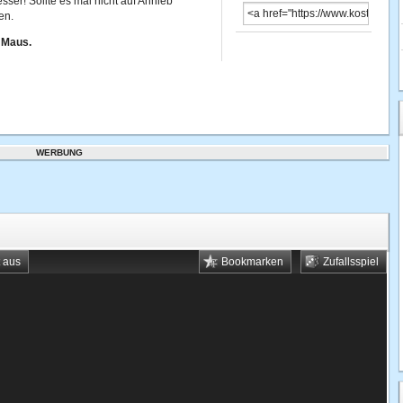
sser! Sollte es mal nicht auf Anhieb
en.
 Maus.
WERBUNG
t aus
Bookmarken
Zufallsspiel