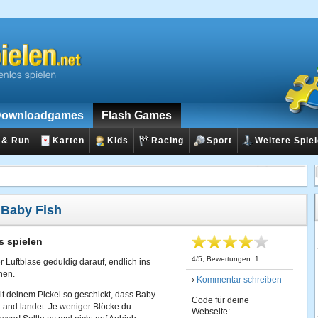
ownloadgames
Flash Games
 & Run
Karten
Kids
Racing
Sport
Weitere Spie
:
Baby Fish
s spielen
4
/
5
, Bewertungen:
1
r Luftblase geduldig darauf, endlich ins
hen.
›
Kommentar schreiben
it deinem Pickel so geschickt, dass Baby
Code für deine
m Land landet. Je weniger Blöcke du
Webseite: