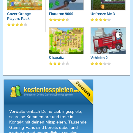
Cover Orange
Flatutron 9000
Unfreeze Me 3
Players Pack
Chapatiz
Vehicles 2
Verwalte einfach Deine Lieblingsspiele,
schreibe Kommentare und trete in
Kontakt mit deinen Mitspielern. Tausende
Gaming-Fans sind bereits dabei und
warten darauf gegen dich zu spielen.