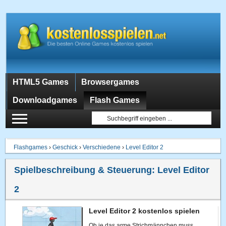
HTML5 Games
Browsergames
Downloadgames
Flash Games
Flashgames
›
Geschick
›
Verschiedene
›
Level Editor 2
Spielbeschreibung & Steuerung:
Level Editor
2
Level Editor 2 kostenlos spielen
Oh je das arme Strichmännchen muss