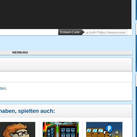
Embed-Code:
WERBUNG
lden
.
 haben, spielten auch: