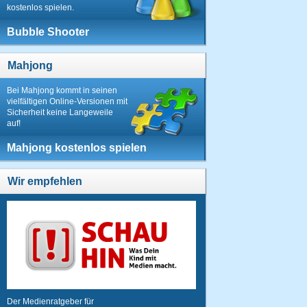
kostenlos spielen.
Bubble Shooter
Mahjong
Bei Mahjong kommt in seinen
vielfältigen Online-Versionen mit
Sicherheit keine Langeweile
auf!
Mahjong kostenlos spielen
Wir empfehlen
Der Medienratgeber für