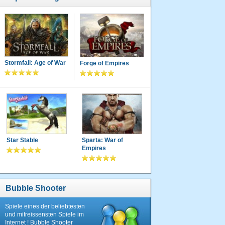
Stormfall: Age of War
Forge of Empires
Star Stable
Sparta: War of
Empires
Bubble Shooter
Spiele eines der beliebtesten
und mitreissensten Spiele im
Internet ! Bubble Shooter