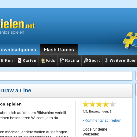
ownloadgames
Flash Games
 & Run
Karten
Kids
Racing
Sport
Weitere Spie
:
Draw a Line
os spielen
4
/
5
, Bewertungen:
1
ben sich auf deinem Bildschirm verteilt
t einen besonderen Wunsch, den du
›
Kommentar schreiben
Code für deine
ssen möchten, andere wollen aufgefangen
Webseite: