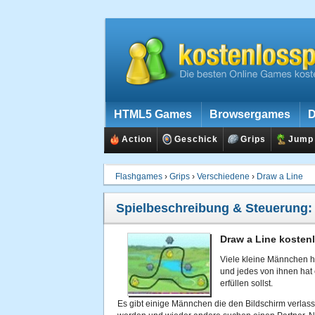
HTML5 Games
Browsergames
D
Action
Geschick
Grips
Jump
Flashgames
›
Grips
›
Verschiedene
›
Draw a Line
Spielbeschreibung & Steuerung
Draw a Line kostenl
Viele kleine Männchen ha
und jedes von ihnen ha
erfüllen sollst.
Es gibt einige Männchen die den Bildschirm verla