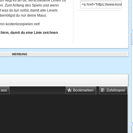
 liegt es an dir, verschiedene Linien zu
en. Zum Anfang des Spiels und wenn
 was du tun sollst, damit alle Levels
 benötigst du nur deine Maus.
on kostenlosspielen.net!
hirm, damit du eine Linie zeichnen
WERBUNG
t aus
Bookmarken
Zufallsspiel