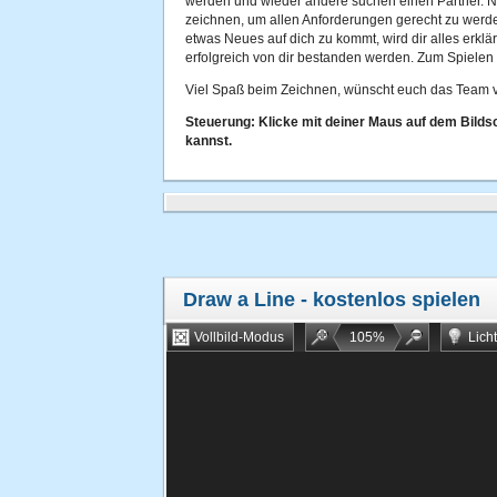
werden und wieder andere suchen einen Partner. Nun
zeichnen, um allen Anforderungen gerecht zu werd
etwas Neues auf dich zu kommt, wird dir alles erklärt
erfolgreich von dir bestanden werden. Zum Spielen
Viel Spaß beim Zeichnen, wünscht euch das Team v
Steuerung: Klicke mit deiner Maus auf dem Bildsc
kannst.
Draw a Line
- kostenlos spielen
Vollbild-Modus
105
%
Lich