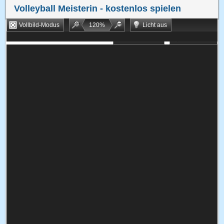
Volleyball Meisterin
- kostenlos spielen
Vollbild-Modus
120
%
Licht aus
Bookmarken
Zufallsspiel