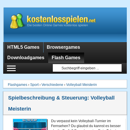
HTML5 Games
Browsergames
Downloadgames
Flash Games
Flashgames
›
Sport
›
Verschiedene
›
Volleyball Meisterin
Spielbeschreibung & Steuerung:
Volleyball
Meisterin
Du verpasst kein Volleyball-Turnier im
Fernsehen? Du glaubst du kannst es besser