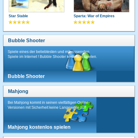
Star Stable
Sparta: War of Empires
Bubble Shooter
Spiele eines der beliebtesten und mitreissensten
Spiele im Internet ! Bubble Shooter kostenlos spielen.
Bubble Shooter
Mahjong
Bei Mahjong kommt in seinen vielfältigen Online-
Versionen mit Sicherheit keine Langeweile auf!
Mahjong kostenlos spielen