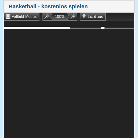
Basketball
- kostenlos spielen
Vollbild-Modus
100
%
Licht aus
Bookmarken
Zufallsspiel