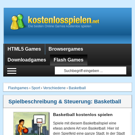
HTML5 Games
Browsergames
Downloadgames
Flash Games
Flashgames
›
Sport
›
Verschiedene
›
Basketball
Spielbeschreibung & Steuerung:
Basketball
Basketball kostenlos spielen
Spiele mit diesem Basketballspiel eine
etwas andere Art von Basketball. Hier ist
dein Spielfeld eine ganze Stadt. In der Stadt