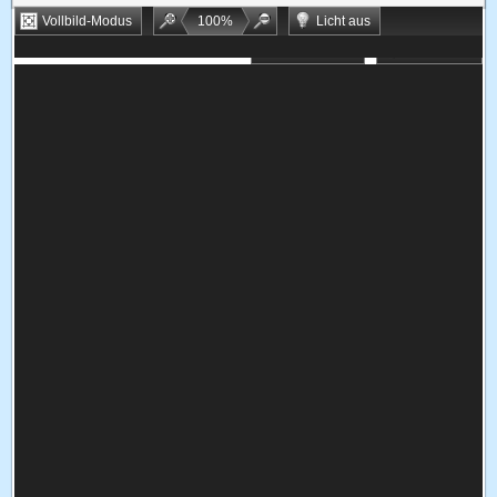
Vollbild-Modus
100
%
Licht aus
Bookmarken
Zufallsspiel