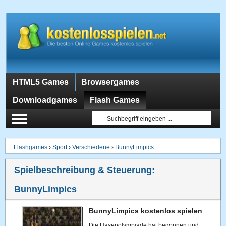
HTML5 Games
Browsergames
Downloadgames
Flash Games
Flashgames
›
Sport
›
Verschiedene
›
BunnyLimpics
Spielbeschreibung & Steuerung:
BunnyLimpics
BunnyLimpics kostenlos spielen
Die Hasenolympiade hat begonnen und