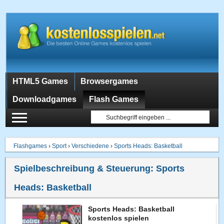
HTML5 Games
Browsergames
Downloadgames
Flash Games
Flashgames
›
Sport
›
Verschiedene
›
Sports Heads: Basketball
Spielbeschreibung & Steuerung:
Sports
Heads: Basketball
Sports Heads: Basketball
kostenlos spielen