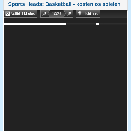
Sports Heads: Basketball
- kostenlos spielen
Vollbild-Modus
100
%
Licht aus
Bookmarken
Zufallsspiel