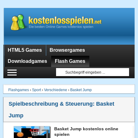
HTML5 Games
Browsergames
Downloadgames
Flash Games
Flashgames
›
Sport
›
Verschiedene
›
Basket Jump
Spielbeschreibung & Steuerung:
Basket
Jump
Basket Jump kostenlos online
spielen