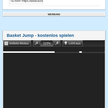
WERBUNG
Basket Jump
- kostenlos spielen
Vollbild-Modus
115
%
Licht aus
Bookmarken
Zufallsspiel