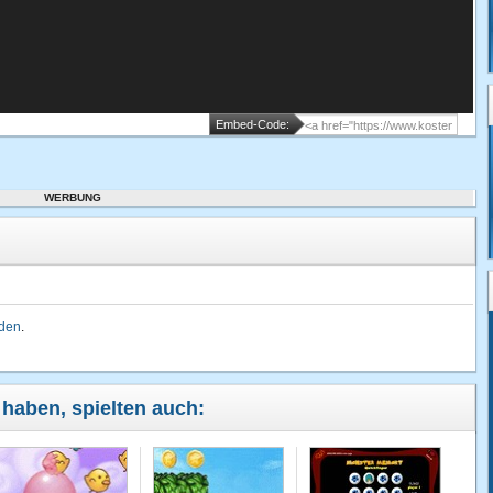
Embed-Code:
WERBUNG
lden
.
 haben, spielten auch: