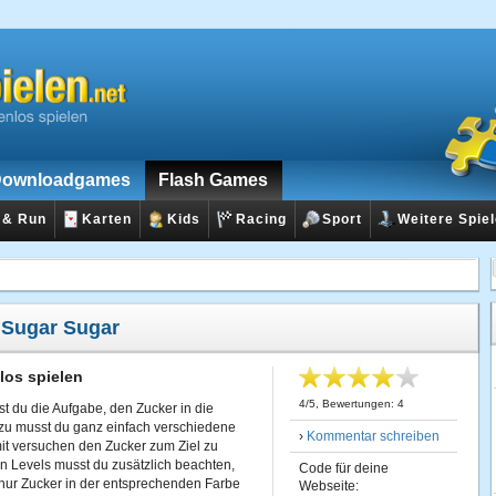
ownloadgames
Flash Games
 & Run
Karten
Kids
Racing
Sport
Weitere Spie
:
Sugar Sugar
los spielen
4
/
5
, Bewertungen:
4
st du die Aufgabe, den Zucker in die
zu musst du ganz einfach verschiedene
›
Kommentar schreiben
it versuchen den Zucker zum Ziel zu
n Levels musst du zusätzlich beachten,
Code für deine
nur Zucker in der entsprechenden Farbe
Webseite: