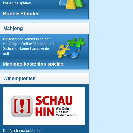
kostenlos spielen.
Bubble Shooter
Mahjong
Bei Mahjong kommt in seinen
vielfältigen Online-Versionen mit
Sicherheit keine Langeweile
auf!
Mahjong kostenlos spielen
Wir empfehlen
Der Medienratgeber für