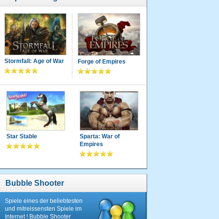
Stormfall: Age of War
Forge of Empires
Star Stable
Sparta: War of
Empires
Bubble Shooter
Spiele eines der beliebtesten
und mitreissensten Spiele im
Internet ! Bubble Shooter