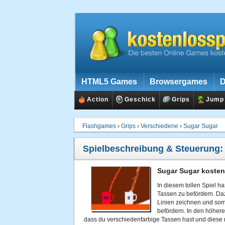
HTML5 Games
Browsergames
D
Action
Geschick
Grips
Jump
Flashgames
›
Grips
›
Verschiedene
›
Sugar Sugar
Spielbeschreibung & Steuerung
Sugar Sugar kosten
In diesem tollen Spiel ha
Tassen zu befördern. Da
Linien zeichnen und som
befördern. In den höhere
dass du verschiedenfarbige Tassen hast und diese 