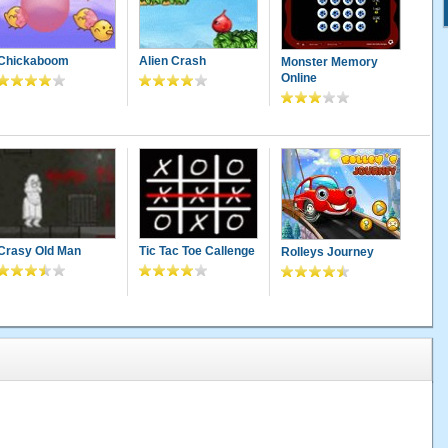
Chickaboom
Alien Crash
Monster Memory
Online
Crasy Old Man
Tic Tac Toe Callenge
Rolleys Journey