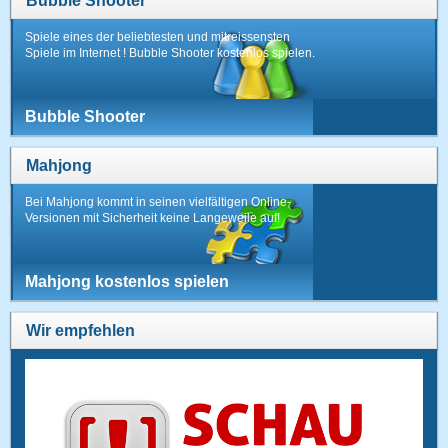
Bubble Shooter
Spiele eines der beliebtesten und mitreissensten
Spiele im Internet ! Bubble Shooter kostenlos spielen.
Bubble Shooter
Mahjong
Bei Mahjong kommt in seinen vielfältigen Online-
Versionen mit Sicherheit keine Langeweile auf!
Mahjong kostenlos spielen
Wir empfehlen