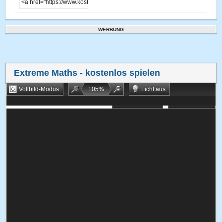
WERBUNG
Extreme Maths
- kostenlos spielen
Vollbild-Modus
105
%
Licht aus
Bookmarken
Zufallsspiel