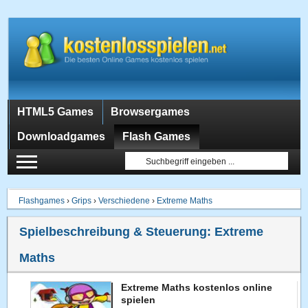
HTML5 Games
Browsergames
Downloadgames
Flash Games
Flashgames
›
Grips
›
Verschiedene
›
Extreme Maths
Spielbeschreibung & Steuerung:
Extreme
Maths
Extreme Maths kostenlos online
spielen