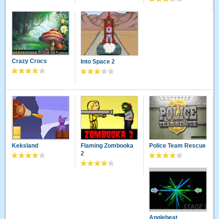
Crazy Crocs
Into Space 2
Keksland
Flaming Zombooka
Police Team Rescue
2
Anglebeat