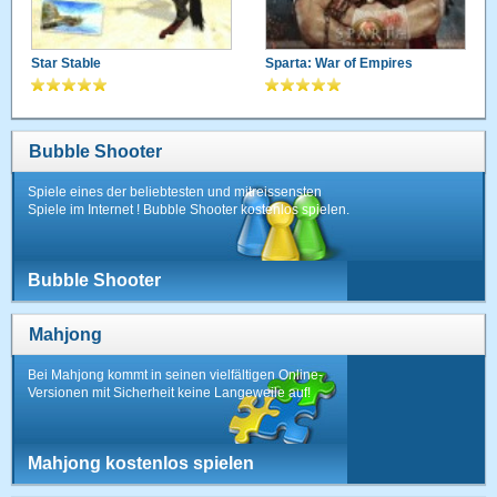
Star Stable
Sparta: War of Empires
Bubble Shooter
Spiele eines der beliebtesten und mitreissensten
Spiele im Internet ! Bubble Shooter kostenlos spielen.
Bubble Shooter
Mahjong
Bei Mahjong kommt in seinen vielfältigen Online-
Versionen mit Sicherheit keine Langeweile auf!
Mahjong kostenlos spielen