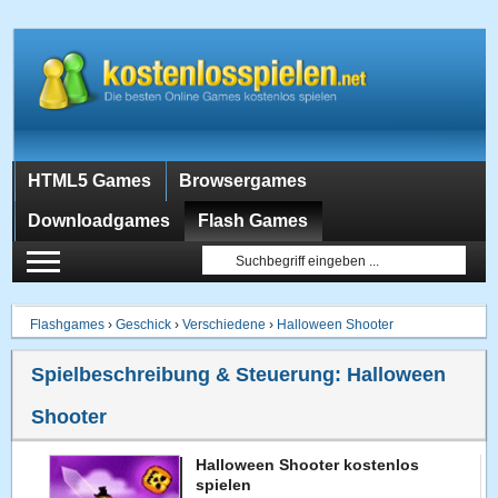
HTML5 Games
Browsergames
Downloadgames
Flash Games
Flashgames
›
Geschick
›
Verschiedene
›
Halloween Shooter
Spielbeschreibung & Steuerung:
Halloween
Shooter
Halloween Shooter kostenlos
spielen