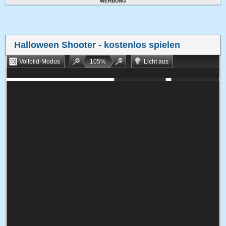
WERBUNG
Halloween Shooter
- kostenlos spielen
Vollbild-Modus
105
%
Licht aus
Bookmarken
Zufallsspiel