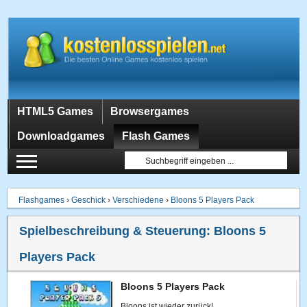
HTML5 Games
Browsergames
Downloadgames
Flash Games
Flashgames
›
Geschick
›
Verschiedene
›
Bloons 5 Players Pack
Spielbeschreibung & Steuerung:
Bloons 5
Players Pack
Bloons 5 Players Pack
Bloons ist wieder zurück!