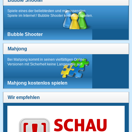
Bubble Shooter
Spiele eines der beliebtesten und mitreissensten
Spiele im Internet ! Bubble Shooter kostenlos spielen.
Bubble Shooter
Mahjong
Bei Mahjong kommt in seinen vielfältigen Online-
Versionen mit Sicherheit keine Langeweile auf!
Mahjong kostenlos spielen
Wir empfehlen