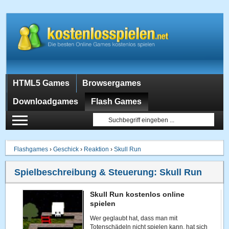
HTML5 Games
Browsergames
Downloadgames
Flash Games
Flashgames
›
Geschick
›
Reaktion
›
Skull Run
Spielbeschreibung & Steuerung:
Skull Run
Skull Run kostenlos online
spielen
Wer geglaubt hat, dass man mit
Totenschädeln nicht spielen kann, hat sich