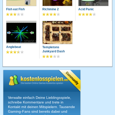
Fish eat Fish
Richmine 2
Acid Panic
Anglebeat
Templetons
Junkyard Dash
Verwalte einfach Deine Lieblingsspiele,
schreibe Kommentare und trete in
Kontakt mit deinen Mitspielern. Tausende
Gaming-Fans sind bereits dabei und