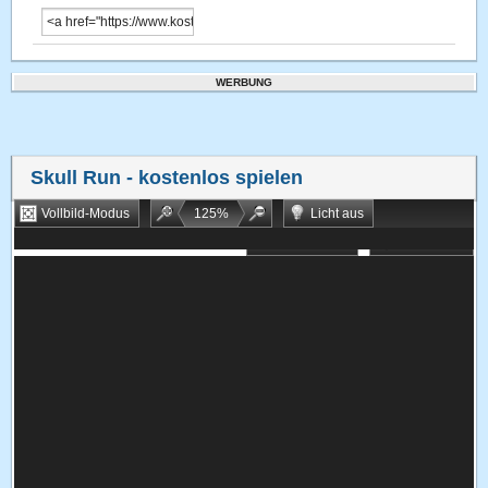
WERBUNG
Skull Run
- kostenlos spielen
Vollbild-Modus
125
%
Licht aus
Bookmarken
Zufallsspiel