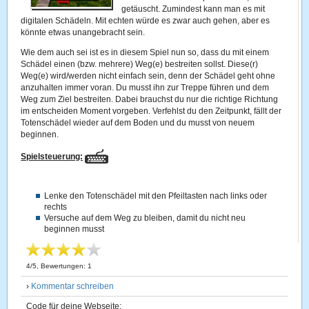
getäuscht. Zumindest kann man es mit
digitalen Schädeln. Mit echten würde es zwar auch gehen, aber es
könnte etwas unangebracht sein.
Wie dem auch sei ist es in diesem Spiel nun so, dass du mit einem
Schädel einen (bzw. mehrere) Weg(e) bestreiten sollst. Diese(r)
Weg(e) wird/werden nicht einfach sein, denn der Schädel geht ohne
anzuhalten immer voran. Du musst ihn zur Treppe führen und dem
Weg zum Ziel bestreiten. Dabei brauchst du nur die richtige Richtung
im entscheiden Moment vorgeben. Verfehlst du den Zeitpunkt, fällt der
Totenschädel wieder auf dem Boden und du musst von neuem
beginnen.
Spielsteuerung:
Lenke den Totenschädel mit den Pfeiltasten nach links oder
rechts
Versuche auf dem Weg zu bleiben, damit du nicht neu
beginnen musst
4
/
5
, Bewertungen:
1
›
Kommentar schreiben
Code für deine Webseite: