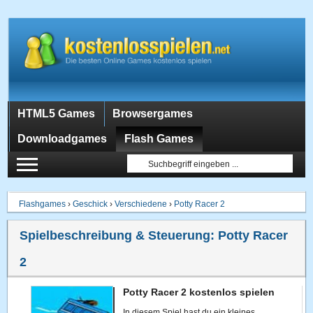
HTML5 Games
Browsergames
Downloadgames
Flash Games
Flashgames
›
Geschick
›
Verschiedene
›
Potty Racer 2
Spielbeschreibung & Steuerung:
Potty Racer
2
Potty Racer 2 kostenlos spielen
In diesem Spiel hast du ein kleines