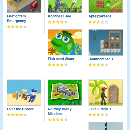
Firefighters
Kopfloser Joe
Apfelplantage
Emergency
Fish need Water
Helmbomber 3
Over the Border
Railway Valley
Level Editor 3
Missions