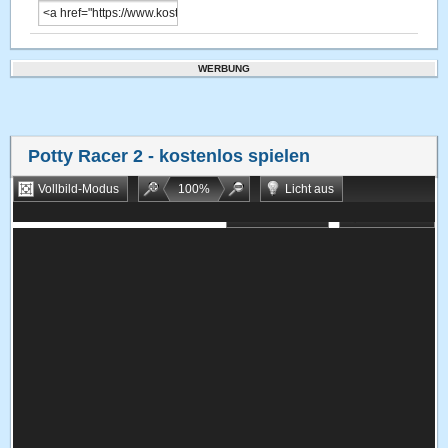
WERBUNG
Potty Racer 2
- kostenlos spielen
Vollbild-Modus
100
%
Licht aus
Bookmarken
Zufallsspiel