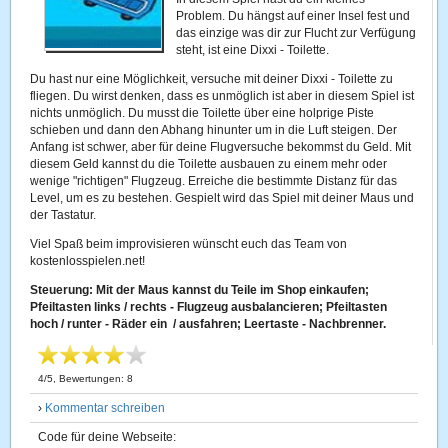
Problem. Du hängst auf einer Insel fest und
das einzige was dir zur Flucht zur Verfügung
steht, ist eine Dixxi - Toilette.
Du hast nur eine Möglichkeit, versuche mit deiner Dixxi - Toilette zu
fliegen. Du wirst denken, dass es unmöglich ist aber in diesem Spiel ist
nichts unmöglich. Du musst die Toilette über eine holprige Piste
schieben und dann den Abhang hinunter um in die Luft steigen. Der
Anfang ist schwer, aber für deine Flugversuche bekommst du Geld. Mit
diesem Geld kannst du die Toilette ausbauen zu einem mehr oder
wenige "richtigen" Flugzeug. Erreiche die bestimmte Distanz für das
Level, um es zu bestehen. Gespielt wird das Spiel mit deiner Maus und
der Tastatur.
Viel Spaß beim improvisieren wünscht euch das Team von
kostenlosspielen.net!
Steuerung: Mit der Maus kannst du Teile im Shop einkaufen;
Pfeiltasten links / rechts - Flugzeug ausbalancieren; Pfeiltasten
hoch / runter - Räder ein / ausfahren; Leertaste - Nachbrenner.
4
/
5
, Bewertungen:
8
›
Kommentar schreiben
Code für deine Webseite: