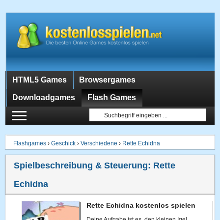
HTML5 Games
Browsergames
Downloadgames
Flash Games
Flashgames
›
Geschick
›
Verschiedene
›
Rette Echidna
Spielbeschreibung & Steuerung:
Rette
Echidna
Rette Echidna kostenlos spielen
Deine Aufgabe ist es, den kleinen Igel