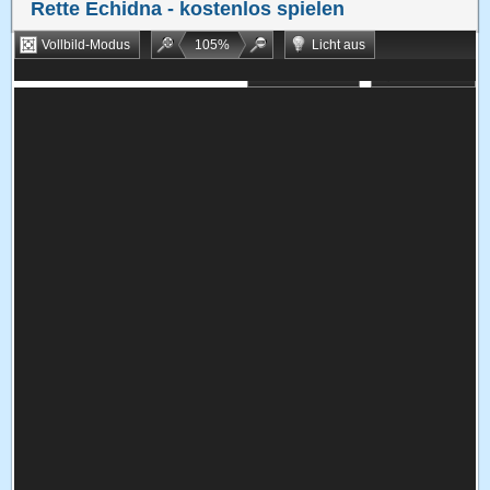
Rette Echidna
- kostenlos spielen
Vollbild-Modus
105
%
Licht aus
Bookmarken
Zufallsspiel