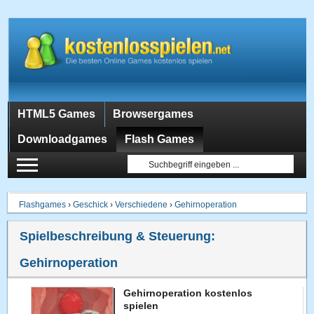
HTML5 Games
Browsergames
Downloadgames
Flash Games
Flashgames
›
Geschick
›
Verschiedene
›
Gehirnoperation
Spielbeschreibung & Steuerung:
Gehirnoperation
Gehirnoperation kostenlos
spielen