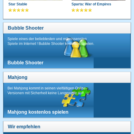
Star Stable
Sparta: War of Empires
Bubble Shooter
Spiele eines der beliebtesten und mitreissensten
Spiele im Internet ! Bubble Shooter kostenlos spielen.
Bubble Shooter
Mahjong
Bei Mahjong kommt in seinen vielfältigen Online-
Versionen mit Sicherheit keine Langeweile auf!
Mahjong kostenlos spielen
Wir empfehlen