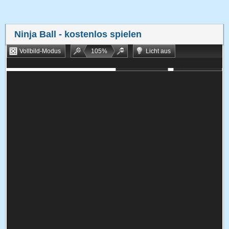
Ninja Ball
- kostenlos spielen
Vollbild-Modus
105
%
Licht aus
Bookmarken
Zufallsspiel