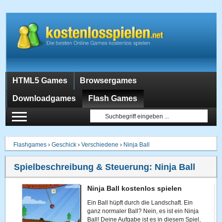
HTML5 Games
Browsergames
Downloadgames
Flash Games
Flashgames
›
Geschick
›
Verschiedene
›
Ninja Ball
Spielbeschreibung & Steuerung:
Ninja Ball
Ninja Ball kostenlos spielen
Ein Ball hüpft durch die Landschaft. Ein
ganz normaler Ball? Nein, es ist ein Ninja
Ball! Deine Aufgabe ist es in diesem Spiel,