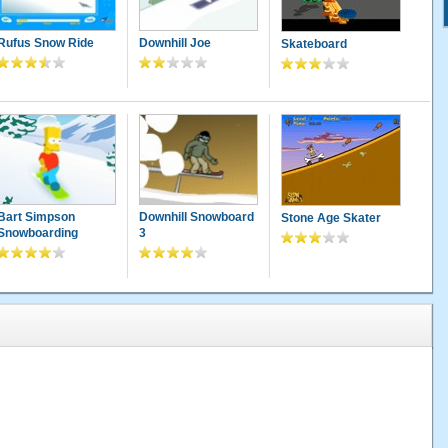
Rufus Snow Ride
Downhill Joe
Skateboard
Bart Simpson
Downhill Snowboard
Stone Age Skater
Snowboarding
3