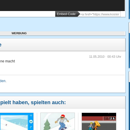
Embed-Code:
WERBUNG
e
11.05.2010 · 00:43 Uhr
aune macht
lden
.
pielt haben, spielten auch: