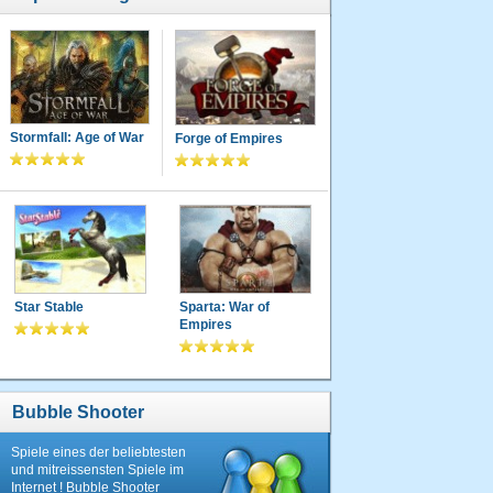
Stormfall: Age of War
Forge of Empires
Star Stable
Sparta: War of
Empires
Bubble Shooter
Spiele eines der beliebtesten
und mitreissensten Spiele im
Internet ! Bubble Shooter