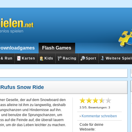
ownloadgames
Flash Games
 & Run
Karten
Kids
Racing
Sport
Weitere Spie
:
Rufus Snow Ride
kleiner Geselle, der auf dem Snowboard den
ass alleine ist ihm zu langweilig, deshalb
3.5
/
5
, Bewertungen:
3
ungschanzen und Hindernisse auf ihn.
e und benutze die Sprungschanzen, um
›
Kommentar schreiben
ss auf die Feinde auf, die überall lauern
Code für deine
in, um dir das Leben leichter zu machen.
Webseite: