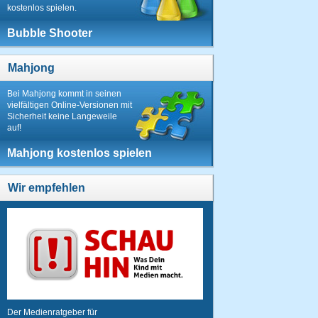
kostenlos spielen.
Bubble Shooter
Mahjong
Bei Mahjong kommt in seinen
vielfältigen Online-Versionen mit
Sicherheit keine Langeweile
auf!
Mahjong kostenlos spielen
Wir empfehlen
Der Medienratgeber für