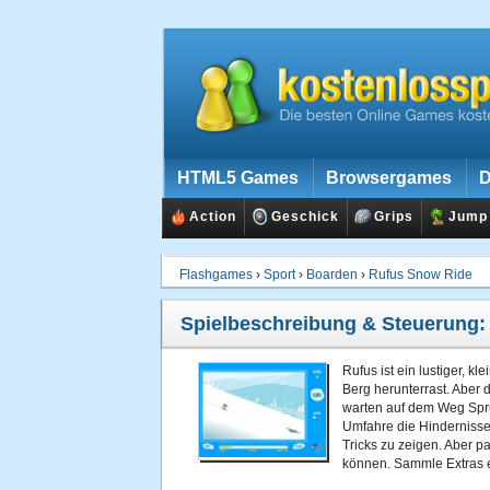
HTML5 Games
Browsergames
D
Action
Geschick
Grips
Jump
Flashgames
›
Sport
›
Boarden
›
Rufus Snow Ride
Spielbeschreibung & Steuerung
Rufus ist ein lustiger, 
Berg herunterrast. Aber d
warten auf dem Weg Spr
Umfahre die Hinderniss
Tricks zu zeigen. Aber pa
können. Sammle Extras e