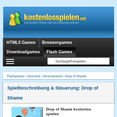
HTML5 Games
Browsergames
Downloadgames
Flash Games
Flashgames
›
Geschick
›
Verschiedene
›
Drop of Shame
Spielbeschreibung & Steuerung:
Drop of
Shame
Drop of Shame kostenlos
spielen