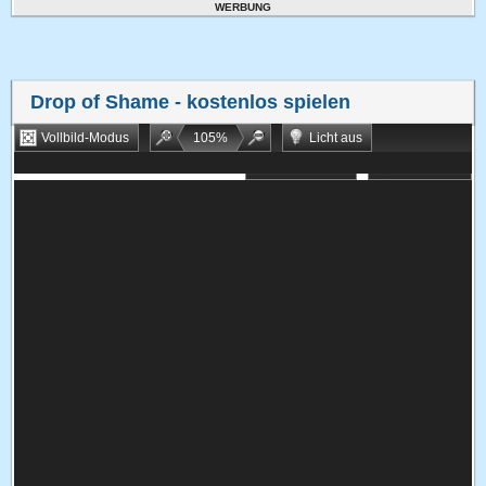
WERBUNG
Drop of Shame
- kostenlos spielen
Vollbild-Modus
105
%
Licht aus
Bookmarken
Zufallsspiel