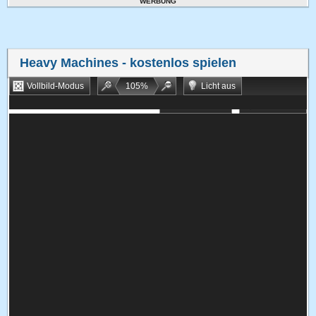
WERBUNG
Heavy Machines
- kostenlos spielen
Vollbild-Modus
105
%
Licht aus
Bookmarken
Zufallsspiel