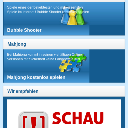
Spiele eines der beliebtesten und mitreissensten
Spiele im Internet ! Bubble Shooter kostenlos spielen.
Bubble Shooter
Mahjong
Bei Mahjong kommt in seinen vielfältigen Online-
Versionen mit Sicherheit keine Langeweile auf!
Mahjong kostenlos spielen
Wir empfehlen