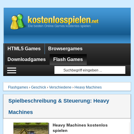
HTML5 Games
Browsergames
Downloadgames
Flash Games
Flashgames
›
Geschick
›
Verschiedene
›
Heavy Machines
Spielbeschreibung & Steuerung:
Heavy
Machines
Heavy Machines kostenlos
spielen