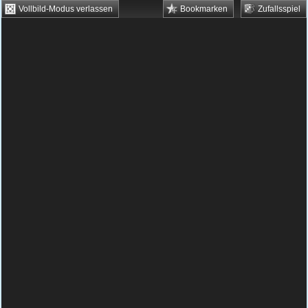
Vollbild-Modus verlassen
Bookmarken
Zufallsspiel
HTML5 Games
Browsergames
Downloadgames
Flash Games
Flashgames
›
Kids
›
Mädchenspiele
›
Princess School Kissing
Spielbeschreibung & Steuerung:
Princess
School Kissing
Princess School Kissing
kostenlos online spielen