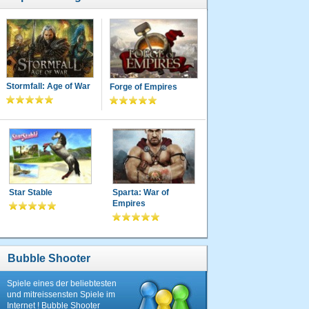
Stormfall: Age of War
Forge of Empires
Star Stable
Sparta: War of
Empires
Bubble Shooter
Spiele eines der beliebtesten
und mitreissensten Spiele im
Internet ! Bubble Shooter