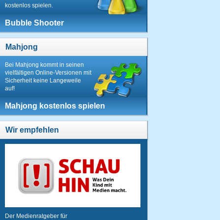
kostenlos spielen.
Bubble Shooter
Mahjong
Bei Mahjong kommt in seinen
vielfältigen Online-Versionen mit
Sicherheit keine Langeweile
auf!
Mahjong kostenlos spielen
Wir empfehlen
Der Medienratgeber für