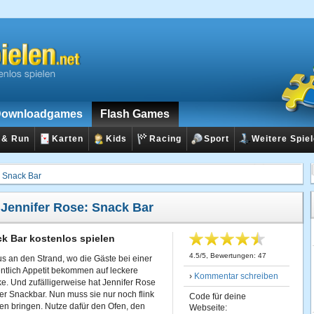
ownloadgames
Flash Games
 & Run
Karten
Kids
Racing
Sport
Weitere Spie
: Snack Bar
:
Jennifer Rose: Snack Bar
ck Bar kostenlos spielen
4.5
/
5
, Bewertungen:
47
s an den Strand, wo die Gäste bei einer
ntlich Appetit bekommen auf leckere
›
Kommentar schreiben
e. Und zufälligerweise hat Jennifer Rose
er Snackbar. Nun muss sie nur noch flink
Code für deine
n bringen. Nutze dafür den Ofen, den
Webseite: