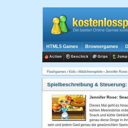
HTML5 Games
Browsergames
D
Action
Geschick
Grips
Jump
Flashgames
›
Kids
›
Mädchenspiele
›
Jennifer Rose
Spielbeschreibung & Steuerung
Jennifer Rose: Sna
Dieses Mal geht es hinau
kühlen Meeresbrise orde
Snack und kühle Getränk
genau diese Dinge in ihr
sein und jedem Gast genau die gewünschten Speise