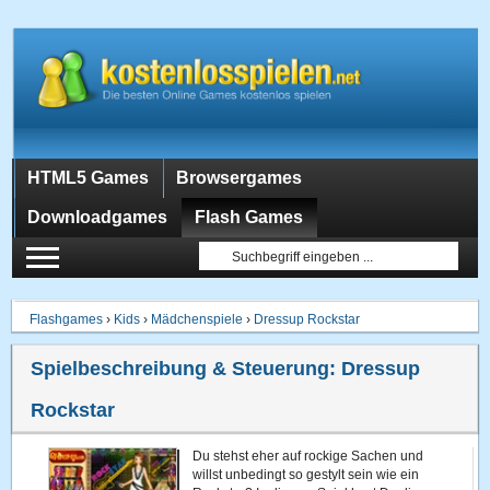
HTML5 Games
Browsergames
Downloadgames
Flash Games
Flashgames
›
Kids
›
Mädchenspiele
›
Dressup Rockstar
Spielbeschreibung & Steuerung:
Dressup
Rockstar
Du stehst eher auf rockige Sachen und
willst unbedingt so gestylt sein wie ein