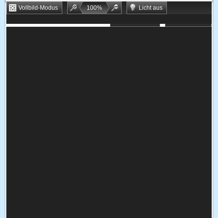
Vollbild-Modus
100
%
Licht aus
Bookmarken
Zufallsspiel