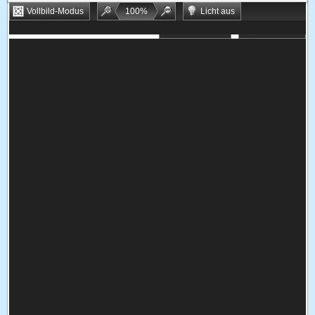
Vollbild-Modus
100
%
Licht aus
Bookmarken
Zufallsspiel