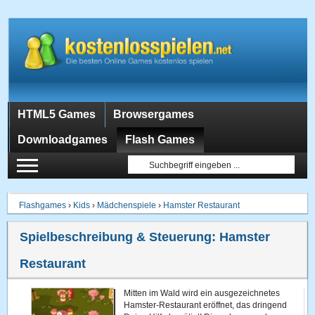
HTML5 Games
Browsergames
Downloadgames
Flash Games
Flashgames
›
Kids
›
Mädchenspiele
›
Hamster Restaurant
Spielbeschreibung & Steuerung:
Hamster
Restaurant
Mitten im Wald wird ein ausgezeichnetes
Hamster-Restaurant eröffnet, das dringend