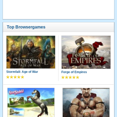
Top Browsergames
Stormfall: Age of War
Forge of Empires