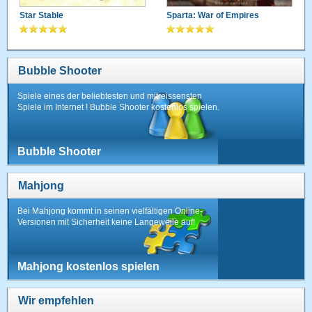
Star Stable
Sparta: War of Empires
Bubble Shooter
Spiele eines der beliebtesten und mitreissensten
Spiele im Internet ! Bubble Shooter kostenlos spielen.
Bubble Shooter
Mahjong
Bei Mahjong kommt in seinen vielfältigen Online-
Versionen mit Sicherheit keine Langeweile auf!
Mahjong kostenlos spielen
Wir empfehlen