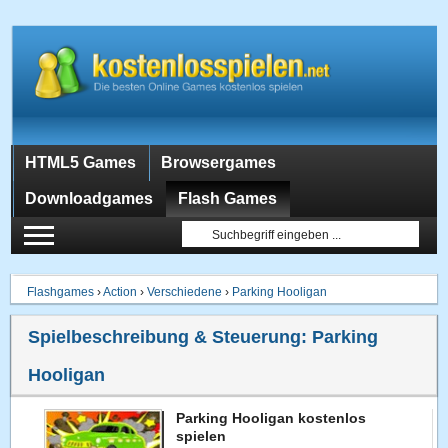
HTML5 Games
Browsergames
Downloadgames
Flash Games
Flashgames
›
Action
›
Verschiedene
›
Parking Hooligan
Spielbeschreibung & Steuerung:
Parking
Hooligan
Parking Hooligan kostenlos
spielen