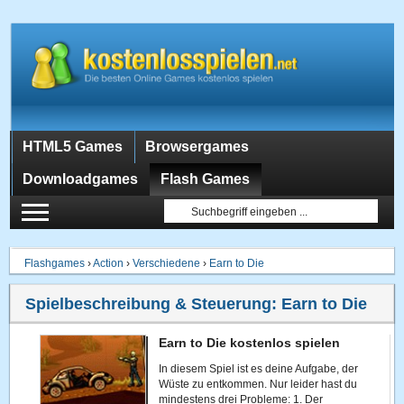
HTML5 Games
Browsergames
Downloadgames
Flash Games
Flashgames
›
Action
›
Verschiedene
›
Earn to Die
Spielbeschreibung & Steuerung:
Earn to Die
Earn to Die kostenlos spielen
In diesem Spiel ist es deine Aufgabe, der
Wüste zu entkommen. Nur leider hast du
mindestens drei Probleme: 1. Der