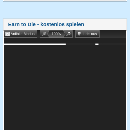
Earn to Die
- kostenlos spielen
Vollbild-Modus
100
%
Licht aus
Bookmarken
Zufallsspiel