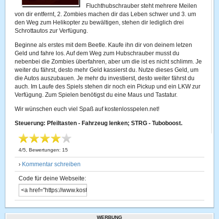
Fluchthubschrauber steht mehrere Meilen
von dir entfernt, 2. Zombies machen dir das Leben schwer und 3. um
den Weg zum Helikopter zu bewältigen, stehen dir lediglich drei
Schrottautos zur Verfügung.
Beginne als erstes mit dem Beetle. Kaufe ihn dir von deinem letzen
Geld und fahre los. Auf dem Weg zum Hubschrauber musst du
nebenbei die Zombies überfahren, aber um die ist es nicht schlimm. Je
weiter du fährst, desto mehr Geld kassierst du. Nutze dieses Geld, um
die Autos auszubauen. Je mehr du investierst, desto weiter fährst du
auch. Im Laufe des Spiels stehen dir noch ein Pickup und ein LKW zur
Verfügung. Zum Spielen benötigst du eine Maus und Tastatur.
Wir wünschen euch viel Spaß auf kostenlosspelen.net!
Steuerung: Pfeiltasten - Fahrzeug lenken; STRG - Tuboboost.
4
/
5
, Bewertungen:
15
›
Kommentar schreiben
Code für deine Webseite:
WERBUNG